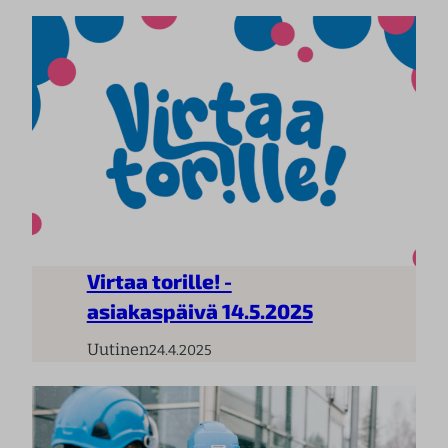
Virtaa torille! -
asiakaspäivä 14.5.2025
Uutinen
24.4.2025