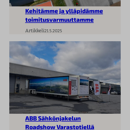
Kehitämme ja ylläpidämme
toimitusvarmuuttamme
Artikkeli
21.5.2025
ABB Sähkönjakelun
Roadshow Varastotiellä