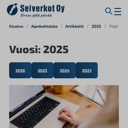
S
Etusivu
/
Ajankohtaista
/
Artikkelit
/
2025
/
Page 2
i
i
Vuosi:
2025
r
r
y
s
2026
2025
2024
2023
i
s
ä
l
t
ö
ö
n