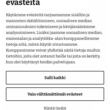
evästeitä
Käytämme evästeitä tarjoamamme sisällön ja
Seuraa meitä
mainosten räätälöimiseen, sosiaalisen median
ominaisuuksien tukemiseen ja kävijämäärämme
analysoimiseen. Lisäksi jaamme sosiaalisen median,
LinkedIn
Facebook
Instagram
YouTube
mainosalan ja analytiikka-alan kumppaneillemme
tietoja siitä, miten käytät sivustoamme.
Kumppanimme voivat yhdistää näitä tietoja muihin
tietoihin, joita olet antanut heille tai joita on kerätty,
kun olet käyttänyt heidän palvelujaan.
Salli kaikki
Saavutettavuusseloste
Tietosuojaseloste
Näytä evästeasetukseni
Anna palautetta
Ilmoituskanava
Vain välttämättömät evästeet
© 2026 Seiverkot
Näytä tiedot