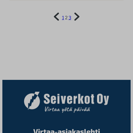
1
2
3
Virtaa-asiakaslehti