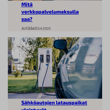
Mitä
verkkopalvelumaksulla
saa?
Artikkeli
3.4.2025
Sähköautojen latauspaikat
yleistyvät