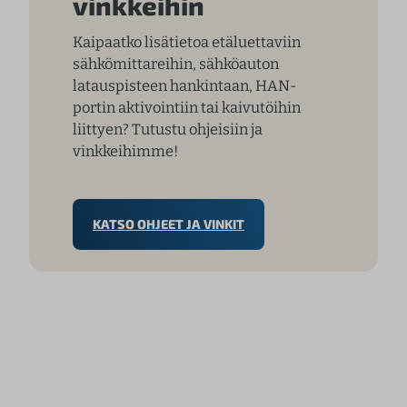
vinkkeihin
Kaipaatko lisätietoa etäluettaviin
sähkömittareihin, sähköauton
latauspisteen hankintaan, HAN-
portin aktivointiin tai kaivutöihin
liittyen? Tutustu ohjeisiin ja
vinkkeihimme!
KATSO OHJEET JA VINKIT