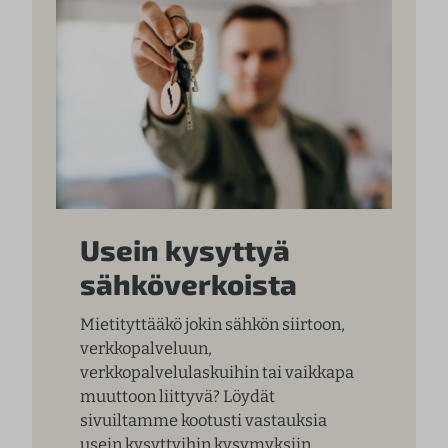
Usein kysyttyä
sähköverkoista
Mietityttääkö jokin sähkön siirtoon,
verkkopalveluun,
verkkopalvelulaskuihin tai vaikkapa
muuttoon liittyvä? Löydät
sivuiltamme kootusti vastauksia
usein kysyttyihin kysymyksiin.