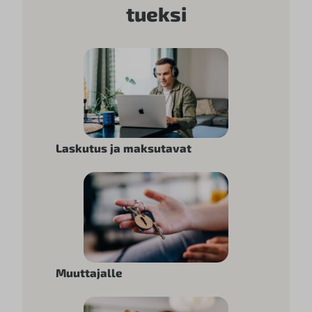
tueksi
Laskutus ja maksutavat
Muuttajalle