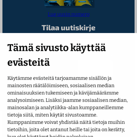
Lue uusin numero
Tilaa uutiskirje
Kirjoita sähköpostiosoitteesi
Tämä sivusto käyttää
evästeitä
Käytämme evästeitä tarjoamamme sisällön ja
mainosten räätälöimiseen, sosiaalisen median
Seuraa meitä
ominaisuuksien tukemiseen ja kävijämäärämme
analysoimiseen. Lisäksi jaamme sosiaalisen median,
mainosalan ja analytiikka-alan kumppaneillemme
LinkedIn
Facebook
Instagram
YouTube
tietoja siitä, miten käytät sivustoamme.
Kumppanimme voivat yhdistää näitä tietoja muihin
tietoihin, joita olet antanut heille tai joita on kerätty,
kun olet käyttänyt heidän palvelujaan.