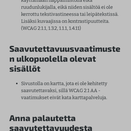
käyttämään näppäimistöllä eikä
ruudunlukijalla, eikä niiden sisältöä ei ole
kerrottu tekstivastineessa tai leipätekstissä.
Lisäksi kuvaajissa on kontrastipuutteita.
(WCAG 2.1.1, 1.3.2, 1.1.1, 1.4.11)
Saavutettavuusvaatimuste
n ulkopuolella olevat
sisällöt
Sivustolla on kartta, jota ei ole kehitetty
saavutettavaksi, sillä WCAG 2.1 AA -
vaatimukset eivät kata karttapalveluja.
Anna palautetta
saavutettavuudesta