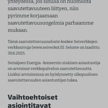
yhteydessä, jos sinulla on huomioita
saavutettavuuteen liittyen, niin
pyrimme korjaamaan
saavutettavuusongelmia parhaamme
mukaan.
Tämä saavutettavuusseloste koskee Seiverkkojen
verkkosivuja (www.seiverkot.fi). Seloste on laadittu
30.6.2025.
Seinäjoen Energia -konsernin sisäinen asiantuntija
on arvioinut verkkopalvelun saavutettavuutta.
Lisäksi arvioinnissa on hyödynnetty ulkopuolisen
saavutettavuuden asiantuntijan tukea.
Vaihtoehtoiset
asiointitavat