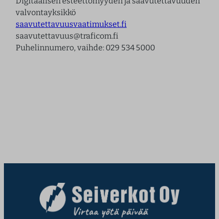
Digitaalisen esteettömyyden ja saavutettavuuden
valvontayksikkö
saavutettavuusvaatimukset.fi
saavutettavuus@traficom.fi
Puhelinnumero, vaihde: 029 534 5000