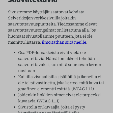
Sivustomme käyttäjät saattavat kohdata
Seiverkkojen verkkosivuilla joitakin
saavutettavuuspuutteita. Tiedossamme olevat
saavutettavuusongelmat on listattuna alla. Jos
huomaat sivustollamme puutteen, jota ei ole
mainittu listassa,
ilmoitathan siitä meille
.
Osa PDF-lomakkeista eivät vielä ole
saavutettavia. Nämä lomakkeet tehdään
saavutettavaksi, kun niitä seuraavan kerran
uusitaan.
Kaikilla visuaalisilla sisällöillä ja ikoneilla ei
ole tekstivastinetta, joka kertoo, mitä kuva tai
graafinen elementti esittää. (WCAG 1.1.1)
Joidenkin linkkien nimet eivät ole tarpeeksi
kuvaavia. (WCAG 1.1.1)
Sivustolla on kuvaajia, joita ei pysty