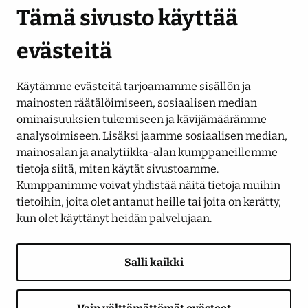
Tämä sivusto käyttää
evästeitä
Käytämme evästeitä tarjoamamme sisällön ja
Seuraa meitä
mainosten räätälöimiseen, sosiaalisen median
ominaisuuksien tukemiseen ja kävijämäärämme
analysoimiseen. Lisäksi jaamme sosiaalisen median,
LinkedIn
Facebook
Instagram
YouTube
mainosalan ja analytiikka-alan kumppaneillemme
tietoja siitä, miten käytät sivustoamme.
Kumppanimme voivat yhdistää näitä tietoja muihin
tietoihin, joita olet antanut heille tai joita on kerätty,
kun olet käyttänyt heidän palvelujaan.
Salli kaikki
Saavutettavuusseloste
Tietosuojaseloste
Näytä evästeasetukseni
Anna palautetta
Ilmoituskanava