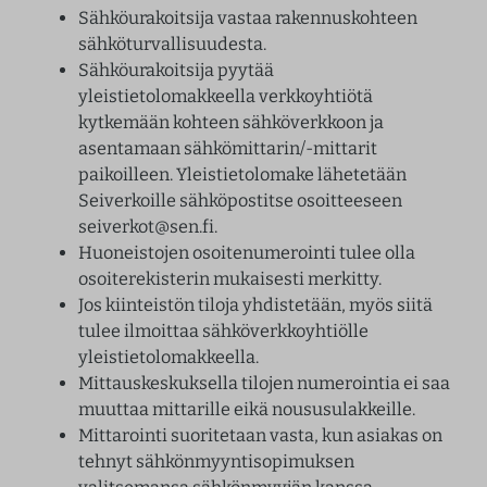
Sähköurakoitsija vastaa rakennuskohteen
sähköturvallisuudesta.
Sähköurakoitsija pyytää
yleistietolomakkeella verkkoyhtiötä
kytkemään kohteen sähköverkkoon ja
asentamaan sähkömittarin/-mittarit
paikoilleen. Yleistietolomake lähetetään
Seiverkoille sähköpostitse osoitteeseen
seiverkot@sen.fi.
Huoneistojen osoitenumerointi tulee olla
osoiterekisterin mukaisesti merkitty.
Jos kiinteistön tiloja yhdistetään, myös siitä
tulee ilmoittaa sähköverkkoyhtiölle
yleistietolomakkeella.
Mittauskeskuksella tilojen numerointia ei saa
muuttaa mittarille eikä noususulakkeille.
Mittarointi suoritetaan vasta, kun asiakas on
tehnyt sähkönmyyntisopimuksen