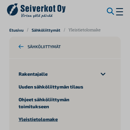
S
Etusivu
/
Sähköliittymät
/
Yleistietolomake
i
i
SÄHKÖLIITTYMÄT
r
r
y
s
Rakentajalle
i
s
Uuden sähköliittymän tilaus
ä
l
Ohjeet sähköliittymän
t
toimitukseen
ö
ö
Yleistietolomake
n