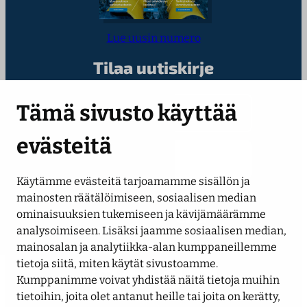
Lue uusin numero
Tilaa uutiskirje
Kirjoita sähköpostiosoitteesi
Tämä sivusto käyttää
evästeitä
Käytämme evästeitä tarjoamamme sisällön ja
mainosten räätälöimiseen, sosiaalisen median
Seuraa meitä
ominaisuuksien tukemiseen ja kävijämäärämme
analysoimiseen. Lisäksi jaamme sosiaalisen median,
mainosalan ja analytiikka-alan kumppaneillemme
LinkedIn
Facebook
Instagram
YouTube
tietoja siitä, miten käytät sivustoamme.
Kumppanimme voivat yhdistää näitä tietoja muihin
tietoihin, joita olet antanut heille tai joita on kerätty,