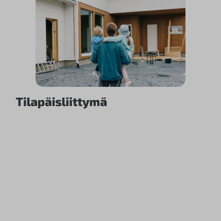
Tilapäisliittymä