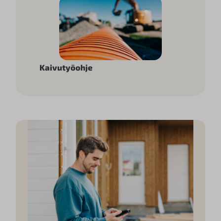
Kaivutyöohje