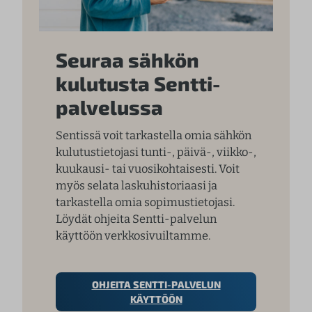
Seuraa sähkön
kulutusta Sentti-
palvelussa
Sentissä voit tarkastella omia sähkön
kulutustietojasi tunti-, päivä-, viikko-,
kuukausi- tai vuosikohtaisesti. Voit
myös selata laskuhistoriaasi ja
tarkastella omia sopimustietojasi.
Löydät ohjeita Sentti-palvelun
käyttöön verkkosivuiltamme.
OHJEITA SENTTI-PALVELUN
KÄYTTÖÖN