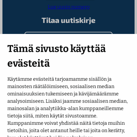
Lue uusin numero
Tilaa uutiskirje
Kirjoita sähköpostiosoitteesi
Tämä sivusto käyttää
evästeitä
Käytämme evästeitä tarjoamamme sisällön ja
Seuraa meitä
mainosten räätälöimiseen, sosiaalisen median
ominaisuuksien tukemiseen ja kävijämäärämme
analysoimiseen. Lisäksi jaamme sosiaalisen median,
LinkedIn
Facebook
Instagram
YouTube
mainosalan ja analytiikka-alan kumppaneillemme
tietoja siitä, miten käytät sivustoamme.
Kumppanimme voivat yhdistää näitä tietoja muihin
tietoihin, joita olet antanut heille tai joita on kerätty,