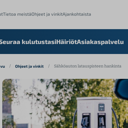
ot
Tietoa meistä
Ohjeet ja vinkit
Ajankohtaista
Seuraa kulutustasi
Häiriöt
Asiakaspalvelu
ivu
/
Ohjeet ja vinkit
/
Sähköauton latauspisteen hankinta