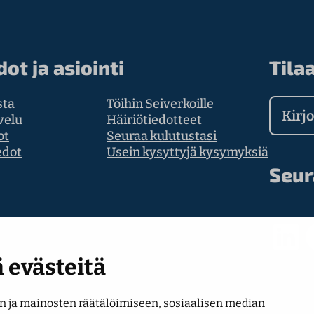
dot ja asiointi
Tilaa
sta
Töihin Seiverkoille
Kirjoit
velu
Häiriötiedotteet
ot
Seuraa kulutustasi
edot
Usein kysyttyjä kysymyksiä
Seur
LinkedIn
Faceb
 evästeitä
 ja mainosten räätälöimiseen, sosiaalisen median