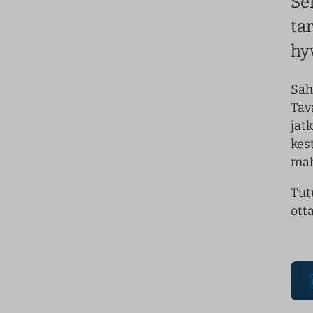
Se
ta
hy
Säh
Tav
jat
kes
mah
Tut
ott