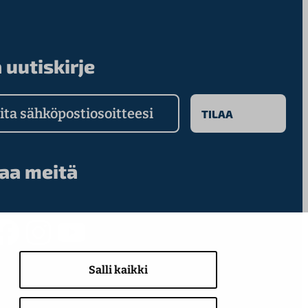
 uutiskirje
a sähköpostiosoitteesi
aa meitä
ook
Instagram
YouTube
Salli kaikki