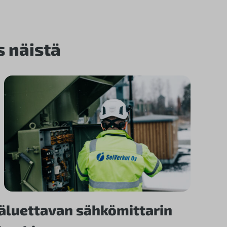
s näistä
äluettavan sähkömittarin