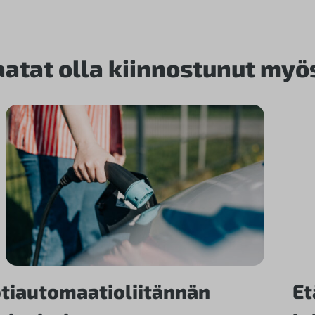
aatat olla kiinnostunut myö
tiautomaatioliitännän
Et