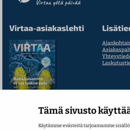
Virtaa-asiakaslehti
Lisätie
Ajankohtai
Asiakaspal
Yhteystied
Laskutusti
Tämä sivusto käyttää
Lue uusin numero
Käytämme evästeitä tarjoamamme sisällön