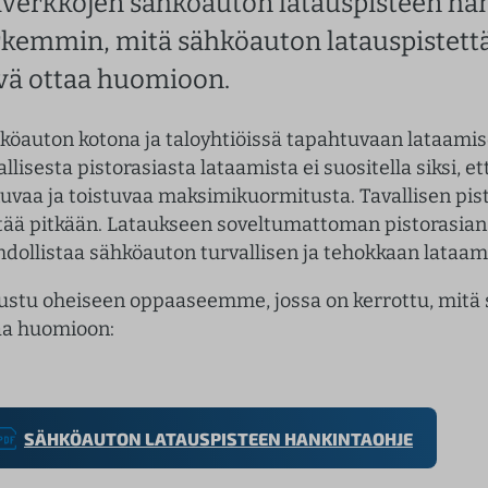
iverkkojen sähköauton latauspisteen ha
rkemmin, mitä sähköauton latauspistettä 
vä ottaa huomioon.
köauton kotona ja taloyhtiöissä tapahtuvaan lataamisee
allisesta pistorasiasta lataamista ei suositella siksi, 
kuvaa ja toistuvaa maksimikuormitusta. Tavallisen pis
tää pitkään. Lataukseen soveltumattoman pistorasian k
dollistaa sähköauton turvallisen ja tehokkaan lataam
ustu oheiseen oppaaseemme, jossa on kerrottu, mitä
aa huomioon:
SÄHKÖAUTON LATAUSPISTEEN HANKINTAOHJE