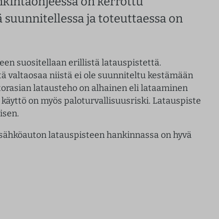
nkintaohjeessa on kerrottu
suunnitellessa ja toteuttaessa on
n suositellaan erillistä latauspistettä.
että valtaosaa niistä ei ole suunniteltu kestämään
torasian latausteho on alhainen eli lataaminen
äyttö on myös paloturvallisuusriski. Latauspiste
isen.
 sähköauton latauspisteen hankinnassa on hyvä