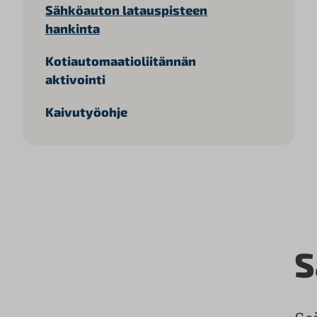
ä
Sähköauton latauspisteen
l
hankinta
t
ö
Kotiautomaatioliitännän
ö
aktivointi
n
Kaivutyöohje
S