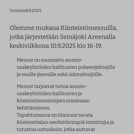
Uutinen
8.9.2025
Olemme mukana Kiinteistömessuilla,
jotka järjestetään Seinäjoki Areenalla
keskiviikkona 10.9.2025 klo 16-19.
Messut on suunnattu asunto-
osakeyhtiöiden hallitusten puheenjohtajille
ja muille jäsenille sekä isännöitsijöille.
Messut tarjoavat tietoa asunto-
osakeyhtiöiden hallitusten ja
kiinteistönomistajien toiminnan
kehittämiseen.
Tapahtumassa on tilaisuus tavata
kiinteistöalan merkittävimpiä toimittajia ja
tutustua uutuuksiin, jotka auttavat