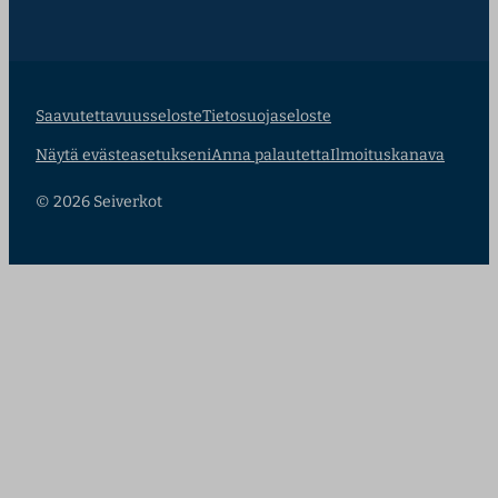
Saavutettavuusseloste
Tietosuojaseloste
Näytä evästeasetukseni
Anna palautetta
Ilmoituskanava
© 2026 Seiverkot