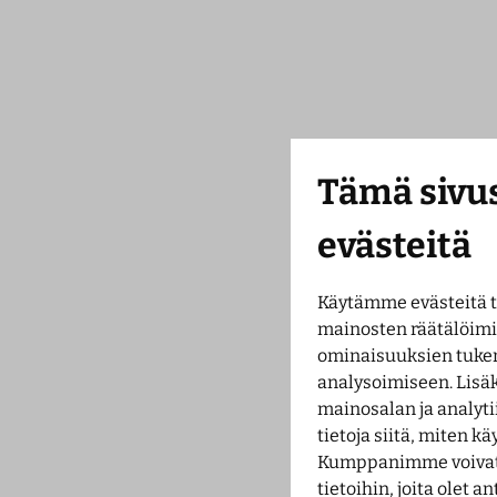
Tämä sivus
evästeitä
Käytämme evästeitä 
mainosten räätälöimi
ominaisuuksien tuke
analysoimiseen. Lisä
mainosalan ja analy
tietoja siitä, miten k
Kumppanimme voivat y
tietoihin, joita olet an