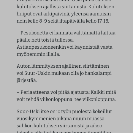
kulutuksen ajallista siirtämistä. Kulutuksen
huiput ovat arkipäivinä, yleensä aamuisin
noin kello 8-9 sekä iltapäivällä kello 17-18.
– Pesukonetta ei kannata välttämättä laittaa
päälle heti töistä tullessa.
Astianpesukoneenkin voi käynnistää vasta
myöhemmin illalla.
Auton lämmityksen ajallinen siirtäminen
voi Suur-Uskin mukaan olla jo hankalampi
järjestää.
– Periaatteena voi pitää ajatusta: Kaikki mitä
voit tehdä viikonloppuna, tee viikonloppuna.
Suur-Uski itse on jo työn puolesta kokeillut
vuosikymmenien aikana muun muassa
sähkön kulutuksen siirtämistä ja aikoo
talvella olla tarkka myös huonelämpötilan