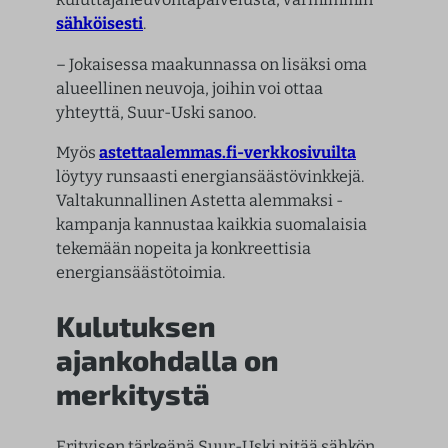
sähköisesti
.
– Jokaisessa maakunnassa on lisäksi oma
alueellinen neuvoja, joihin voi ottaa
yhteyttä, Suur-Uski sanoo.
Myös
astettaalemmas.fi-verkkosivuilta
löytyy runsaasti energiansäästövinkkejä.
Valtakunnallinen Astetta alemmaksi -
kampanja kannustaa kaikkia suomalaisia
tekemään nopeita ja konkreettisia
energiansäästötoimia.
Kulutuksen
ajankohdalla on
merkitystä
Erityisen tärkeänä Suur-Uski pitää sähkön