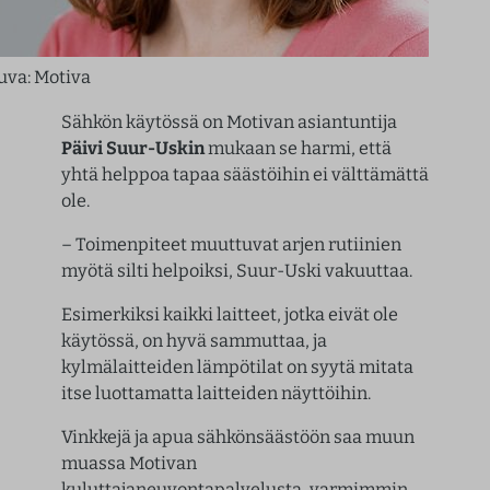
uva: Motiva
Sähkön käytössä on Motivan asiantuntija
Päivi Suur-Uskin
mukaan se harmi, että
yhtä helppoa tapaa säästöihin ei välttämättä
ole.
– Toimenpiteet muuttuvat arjen rutiinien
myötä silti helpoiksi, Suur-Uski vakuuttaa.
Esimerkiksi kaikki laitteet, jotka eivät ole
käytössä, on hyvä sammuttaa, ja
kylmälaitteiden lämpötilat on syytä mitata
itse luottamatta laitteiden näyttöihin.
Vinkkejä ja apua sähkönsäästöön saa muun
muassa Motivan
kuluttajaneuvontapalvelusta, varmimmin