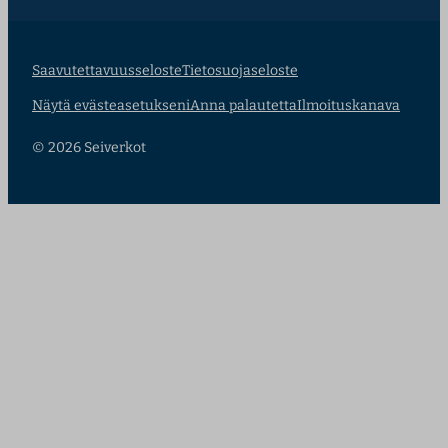
Saavutettavuusseloste
Tietosuojaseloste
Näytä evästeasetukseni
Anna palautetta
Ilmoituskanava
© 2026 Seiverkot