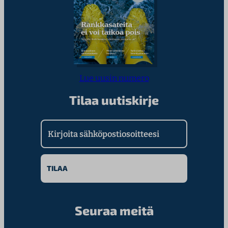
Lue uusin numero
Tilaa uutiskirje
Kirjoita sähköpostiosoitteesi
Seuraa meitä