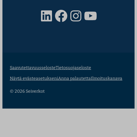
LinkedIn
Facebook
Instagram
YouTube
Saavutettavuusseloste
Tietosuojaseloste
Näytä evästeasetukseni
Anna palautetta
Ilmoituskanava
© 2026 Seiverkot