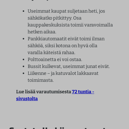
Useimmat kaupat suljetaan heti, jos
sähkökatko pitkittyy. Osa
kauppakeskuksista toimii varavoimalla
hetken aikaa.
Pankkiautomaatit eivät toimi ilman
sähköä, siksi kotona on hyvä olla
varalla käteistä rahaa.
Polttoainetta ei voi ostaa.
Bussit kulkevat, useimmat junat eivät.
Liikenne – ja katuvalot lakkaavat
toimimasta.
Lue lisää varautumisesta
72 tuntia -
sivustolta