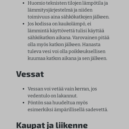
Huomio teknisten tilojen lämpötila ja
lämmitysjärjestelmä ja niiden
toimivuus aina sähkökatkojen jälkeen.
Jos kodissa on kaukolämpö, ei
lämmintä käyttövettä tulisi käyttää
sähkökatkon aikana. Varovainen pitää
olla myös katkon jälkeen. Hanasta
tuleva vesi voi olla poikkeuksellisen
kuumaa katkon aikana ja sen jälkeen.
Vessat
Vessan voi vetää vain kerran, jos
vedentulo on lakannut.
Pöntön saa huudeltua myös
esimerkiksi ämpärillisellä sadevettä.
Kaupat ja liikenne