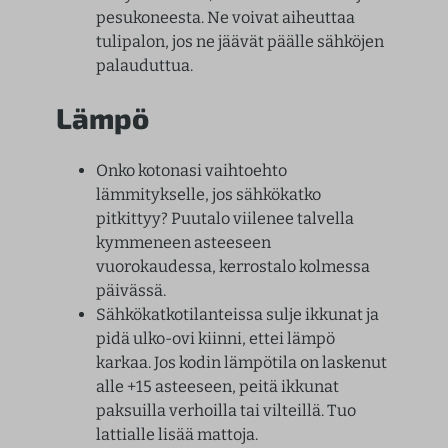
pesukoneesta. Ne voivat aiheuttaa
tulipalon, jos ne jäävät päälle sähköjen
palauduttua.
Lämpö
Onko kotonasi vaihtoehto
lämmitykselle, jos sähkökatko
pitkittyy? Puutalo viilenee talvella
kymmeneen asteeseen
vuorokaudessa, kerrostalo kolmessa
päivässä.
Sähkökatkotilanteissa sulje ikkunat ja
pidä ulko-ovi kiinni, ettei lämpö
karkaa. Jos kodin lämpötila on laskenut
alle +15 asteeseen, peitä ikkunat
paksuilla verhoilla tai vilteillä. Tuo
lattialle lisää mattoja.