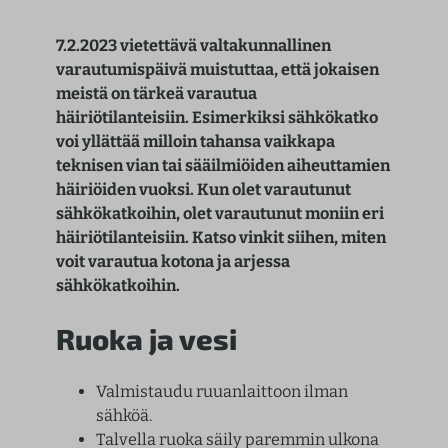
7.2.2023 vietettävä valtakunnallinen
varautumispäivä muistuttaa, että jokaisen
meistä on tärkeä varautua
häiriötilanteisiin. Esimerkiksi sähkökatko
voi yllättää milloin tahansa vaikkapa
teknisen vian tai sääilmiöiden aiheuttamien
häiriöiden vuoksi. Kun olet varautunut
sähkökatkoihin, olet varautunut moniin eri
häiriötilanteisiin. Katso vinkit siihen, miten
voit varautua kotona ja arjessa
sähkökatkoihin.
Ruoka ja vesi
Valmistaudu ruuanlaittoon ilman
sähköä.
Talvella ruoka säily paremmin ulkona