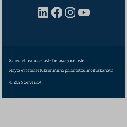
LinkedIn
Facebook
Instagram
YouTube
Saavutettavuusseloste
Tietosuojaseloste
Näytä evästeasetukseni
Anna palautetta
Ilmoituskanava
© 2026 Seiverkot