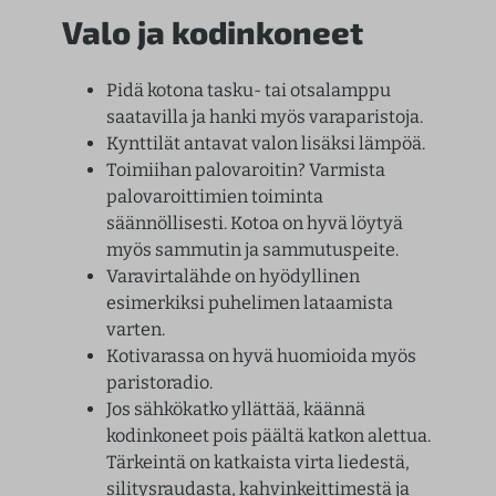
Valo ja kodinkoneet
Pidä kotona tasku- tai otsalamppu
saatavilla ja hanki myös varaparistoja.
Kynttilät antavat valon lisäksi lämpöä.
Toimiihan palovaroitin? Varmista
palovaroittimien toiminta
säännöllisesti. Kotoa on hyvä löytyä
myös sammutin ja sammutuspeite.
Varavirtalähde on hyödyllinen
esimerkiksi puhelimen lataamista
varten.
Kotivarassa on hyvä huomioida myös
paristoradio.
Jos sähkökatko yllättää, käännä
kodinkoneet pois päältä katkon alettua.
Tärkeintä on katkaista virta liedestä,
silitysraudasta, kahvinkeittimestä ja